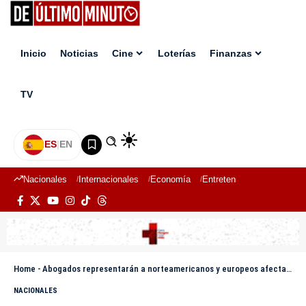
Inicio
Noticias
Cine
Loterías
Finanzas
TV
ES
|
EN
Nacionales
Internacionales
Economía
Entretenimiento
Deport
Home
-
Abogados representarán a norteamericanos y europeos afectados por tragedia de Jet Set
NACIONALES