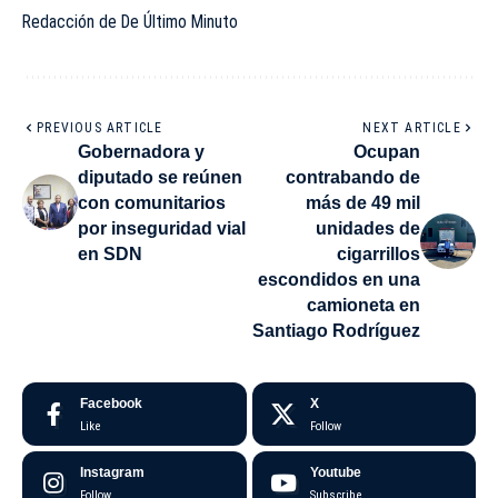
Redacción de De Último Minuto
PREVIOUS ARTICLE
NEXT ARTICLE
Gobernadora y
Ocupan
diputado se reúnen
contrabando de
con comunitarios
más de 49 mil
por inseguridad vial
unidades de
en SDN
cigarrillos
escondidos en una
camioneta en
Santiago Rodríguez
Facebook
X
Like
Follow
Instagram
Youtube
Follow
Subscribe