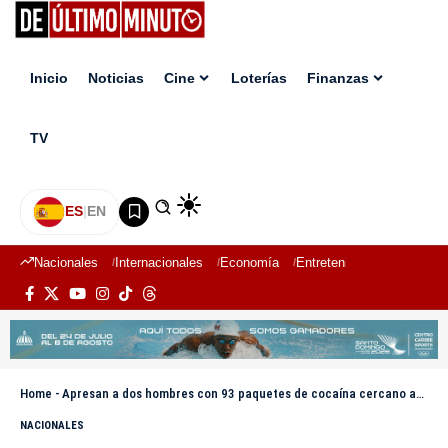
Inicio
Noticias
Cine
Loterías
Finanzas
TV
ES
|
EN
Nacionales
Internacionales
Economía
Entretenimiento
Deport
Home
-
Apresan a dos hombres con 93 paquetes de cocaína cercano aeropuerto de Punta Cana
NACIONALES