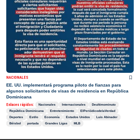
NACIONALES
EE. UU. implementará programa piloto de fianzas para
algunos solicitantes de visas de residencia en República
Dominicana
Enlaces rápidos:
Nacionales
Internacionales
Deultimominuto
República Dominicana
Entretenimiento
ElPeriódicodelaVerdad
Deportes
Estilo
Economía
Estados Unidos
Luis Abinader
Béisbol
portada
Grandes Ligas
MLB