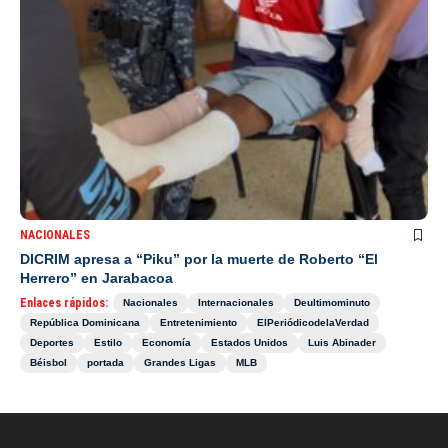
NACIONALES
DICRIM apresa a “Piku” por la muerte de Roberto “El
Herrero” en Jarabacoa
Enlaces rápidos:
Nacionales
Internacionales
Deultimominuto
República Dominicana
Entretenimiento
ElPeriódicodelaVerdad
Deportes
Estilo
Economía
Estados Unidos
Luis Abinader
Béisbol
portada
Grandes Ligas
MLB