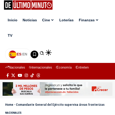
Inicio
Noticias
Cine
Loterías
Finanzas
TV
ES
|
EN
Nacionales
Internacionales
Economía
Entretenimiento
Deport
Home
-
Comandante General del Ejército supervisa áreas fronterizas
NACIONALES