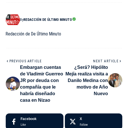
By
REDACCIÓN DE ÚLTIMO MINUTO
Redacción de De Último Minuto
PREVIOUS ARTICLE
NEXT ARTICLE
Embargan cuentas
¿Será? Hipólito
de Vladimir Guerreo
Mejía realiza visita a
JR por deuda con
Danilo Medina con
compañía que le
motivo de Año
habría diseñado
Nuevo
casa en Nizao
Facebook
X
Like
Follow