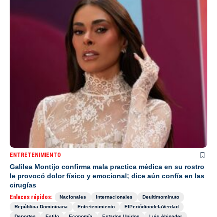
ENTRETENIMIENTO
Galilea Montijo confirma mala practica médica en su rostro
le provocó dolor físico y emocional; dice aún confía en las
cirugías
Enlaces rápidos:
Nacionales
Internacionales
Deultimominuto
República Dominicana
Entretenimiento
ElPeriódicodelaVerdad
Deportes
Estilo
Economía
Estados Unidos
Luis Abinader