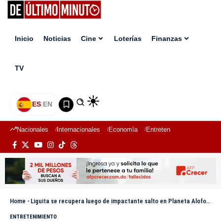
Inicio
Noticias
Cine
Loterías
Finanzas
TV
ES
|
EN
Nacionales
Internacionales
Economía
Entretenimiento
Deport
Home
-
Liguita se recupera luego de impactante salto en Planeta Alofoke
ENTRETENIMIENTO