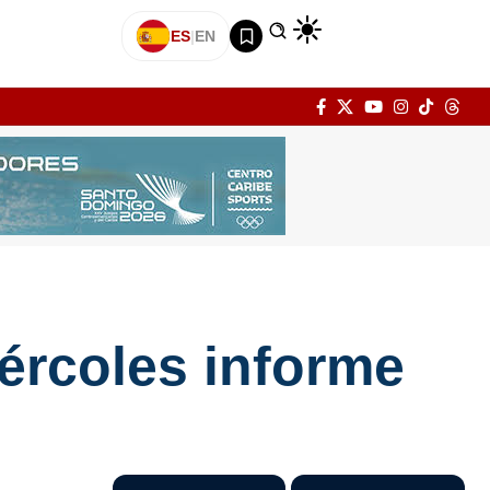
ES
|
EN
ércoles informe