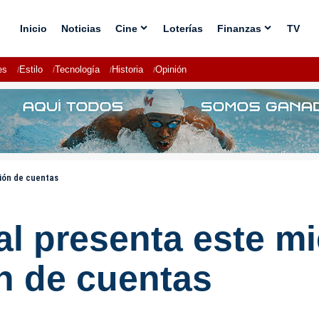
Inicio
Noticias
Cine
Loterías
Finanzas
TV
es
Estilo
Tecnología
Historia
Opinión
ión de cuentas
l presenta este mi
n de cuentas