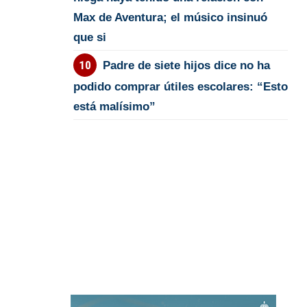
Max de Aventura; el músico insinuó
que si
Padre de siete hijos dice no ha
podido comprar útiles escolares: “Esto
está malísimo”