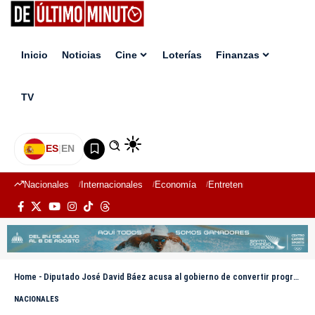
Inicio
Noticias
Cine
Loterías
Finanzas
TV
ES
|
EN
Nacionales
Internacionales
Economía
Entretenimiento
Deport
Home
-
Diputado José David Báez acusa al gobierno de convertir programa de alfabetización en un «programa especial de corrupción del PRM»
NACIONALES