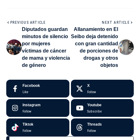
PREVIOUS ARTICLE
NEXT ARTICLE
Diputados guardan
Allanamiento en El
minutos de silencio
Seibo deja detenido
por mujeres
con gran cantidad
víctimas de cáncer
de porciones de
de mama y violencia
drogas y otros
de género
objetos
Facebook
X
Like
Follow
Instagram
Youtube
Follow
Subscribe
Tiktok
Threads
Follow
Follow