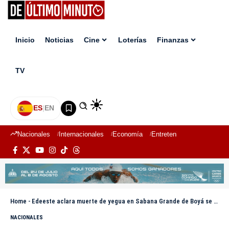
Inicio
Noticias
Cine
Loterías
Finanzas
TV
ES
|
EN
Nacionales
Internacionales
Economía
Entretenimiento
Deport
Home
-
Edeeste aclara muerte de yegua en Sabana Grande de Boyá se debió a conexión ilegal
NACIONALES