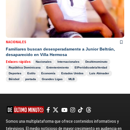
NACIONALES
Familiares buscan desesperadamente a Junior Beltrán,
desaparecido en Villa Hermosa
Enlaces rápidos:
Nacionales
Internacionales
Deultimominuto
República Dominicana
Entretenimiento
ElPeriódicodelaVerdad
Deportes
Estilo
Economía
Estados Unidos
Luis Abinader
Béisbol
portada
Grandes Ligas
MLB
Somos una multiplataforma que ofrece contenidos informativos y
televisivos. El medio noticioso de mayor crecimiento en audiencia en