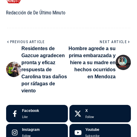
Redacción de De Último Minuto
PREVIOUS ARTICLE
NEXT ARTICLE
Residentes de
Hombre agrede a su
Gazcue agradecen
prima embarazada y
pronta y eficaz
hiere a su madre en
respuesta de
hechos ocurridos
Carolina tras daños
en Mendoza
por ráfagas de
viento
Facebook
X
Like
Follow
Instagram
Youtube
Follow
Subscribe