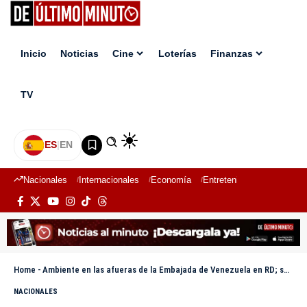
Inicio
Noticias
Cine
Loterías
Finanzas
TV
ES
|
EN
Nacionales
Internacionales
Economía
Entretenimiento
Deport
Home
-
Ambiente en las afueras de la Embajada de Venezuela en RD; se mantiene a puertas cerradas
NACIONALES