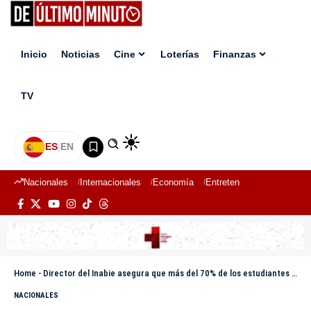
Inicio
Noticias
Cine
Loterías
Finanzas
TV
ES
|
EN
Nacionales
Internacionales
Economía
Entretenimiento
Deport
Home
-
Director del Inabie asegura que más del 70% de los estudiantes ha recibido los kits escolares
NACIONALES