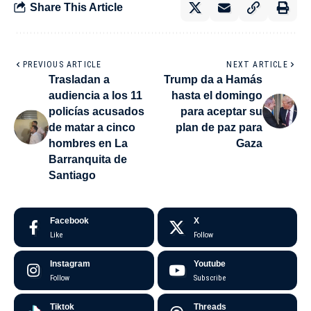
Share This Article
PREVIOUS ARTICLE
NEXT ARTICLE
Trasladan a
Trump da a Hamás
audiencia a los 11
hasta el domingo
policías acusados
para aceptar su
de matar a cinco
plan de paz para
hombres en La
Gaza
Barranquita de
Santiago
Facebook
X
Like
Follow
Instagram
Youtube
Follow
Subscribe
Tiktok
Threads