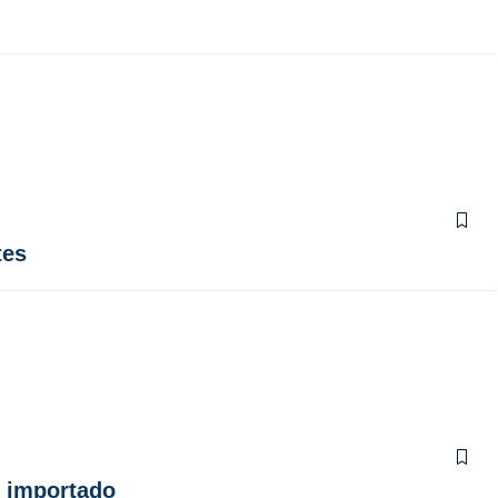
tes
r importado