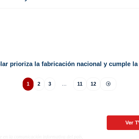
r prioriza la fabricación nacional y cumple la
1
2
3
…
11
12
Ver T
e en la comunicación informativa del país,