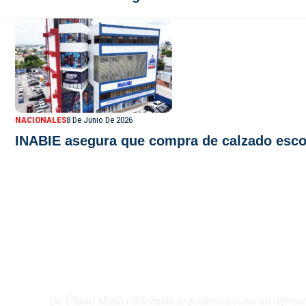
NACIONALES
8 De Junio De 2026
INABIE asegura que compra de calzado escola
De Último Minuto TV
De Último Minuto Televisión se posiciona como un referent