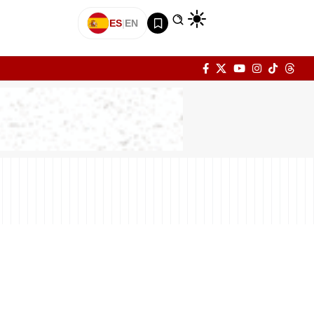
ES
|
EN