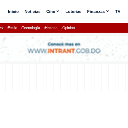
Inicio
Noticias
Cine
Loterías
Finanzas
TV
es
Estilo
Tecnología
Historia
Opinión