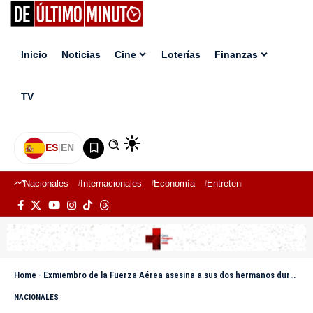
Inicio
Noticias
Cine
Loterías
Finanzas
TV
ES
|
EN
Nacionales
Internacionales
Economía
Entretenimiento
Deport
Home
-
Exmiembro de la Fuerza Aérea asesina a sus dos hermanos durante disputa de herencia en Puerto Plata
NACIONALES