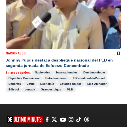
NACIONALES
Johnny Pujols destaca despliegue nacional del PLD en
segunda jornada de Esfuerzo Concentrado
Enlaces rápidos:
Nacionales
Internacionales
Deultimominuto
República Dominicana
Entretenimiento
ElPeriódicodelaVerdad
Deportes
Estilo
Economía
Estados Unidos
Luis Abinader
Béisbol
portada
Grandes Ligas
MLB