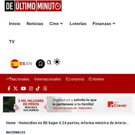
Inicio
Noticias
Cine
Loterías
Finanzas
TV
ES
|
EN
Nacionales
Internacionales
Economía
Entretenimiento
Deport
Home
-
Homicidios en RD bajan 4.24 puntos, informa ministra de Interior y Policía
NACIONALES