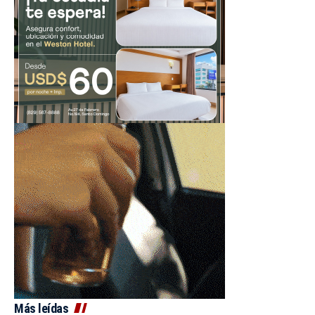
Más leídas