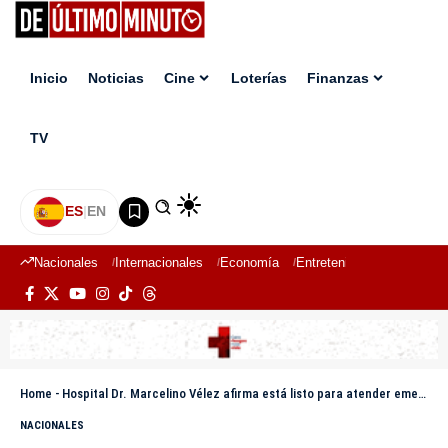
Inicio
Noticias
Cine
Loterías
Finanzas
TV
ES
|
EN
Nacionales
Internacionales
Economía
Entretenimiento
Deport
Home
-
Hospital Dr. Marcelino Vélez afirma está listo para atender emergencias en Semana Santa 2025
NACIONALES