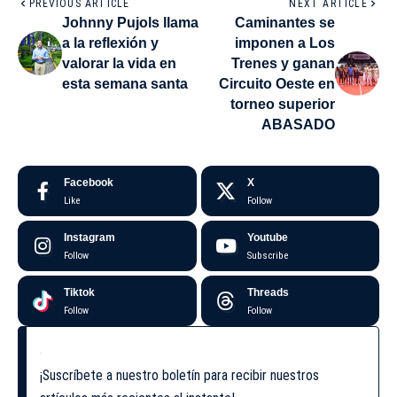
PREVIOUS ARTICLE
NEXT ARTICLE
Johnny Pujols llama
Caminantes se
a la reflexión y
imponen a Los
valorar la vida en
Trenes y ganan
esta semana santa
Circuito Oeste en
torneo superior
ABASADO
Facebook
X
Like
Follow
Instagram
Youtube
Follow
Subscribe
Tiktok
Threads
Follow
Follow
¡Suscríbete a nuestro boletín para recibir nuestros