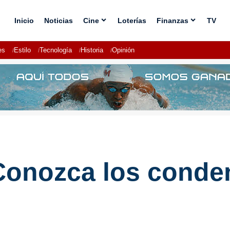
Inicio
Noticias
Cine
Loterías
Finanzas
TV
es
Estilo
Tecnología
Historia
Opinión
Conozca los conde