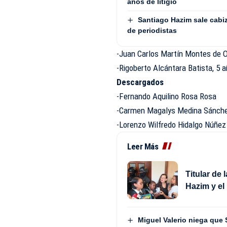
años de litigio
Santiago Hazim sale cabi
de periodistas
-Juan Carlos Martín Montes de O
-Rigoberto Alcántara Batista, 5 
Descargados
-Fernando Aquilino Rosa Rosa
-Carmen Magalys Medina Sánch
-Lorenzo Wilfredo Hidalgo Núñe
Leer Más
Titular de
Hazim y el
Miguel Valerio niega qu