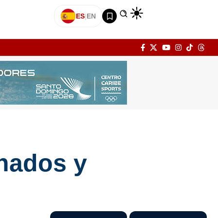
ES
|
EN
nados y