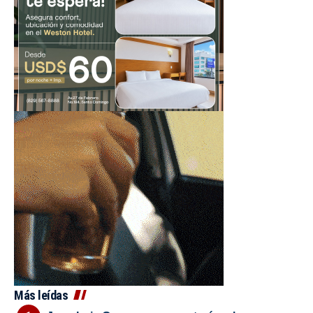
Más leídas