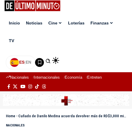
Inicio
Noticias
Cine
Loterías
Finanzas
TV
ES
|
EN
Nacionales
Internacionales
Economía
Entretenimiento
Deport
Home
-
Cuñado de Danilo Medina acuerda devolver más de RD$3,000 millones en caso Antipulpo
NACIONALES