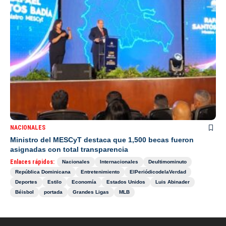
NACIONALES
Ministro del MESCyT destaca que 1,500 becas fueron
asignadas con total transparencia
Enlaces rápidos:
Nacionales
Internacionales
Deultimominuto
República Dominicana
Entretenimiento
ElPeriódicodelaVerdad
Deportes
Estilo
Economía
Estados Unidos
Luis Abinader
Béisbol
portada
Grandes Ligas
MLB