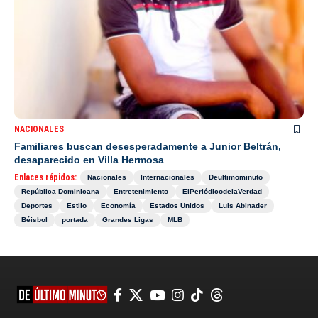
NACIONALES
Familiares buscan desesperadamente a Junior Beltrán,
desaparecido en Villa Hermosa
Enlaces rápidos:
Nacionales
Internacionales
Deultimominuto
República Dominicana
Entretenimiento
ElPeriódicodelaVerdad
Deportes
Estilo
Economía
Estados Unidos
Luis Abinader
Béisbol
portada
Grandes Ligas
MLB