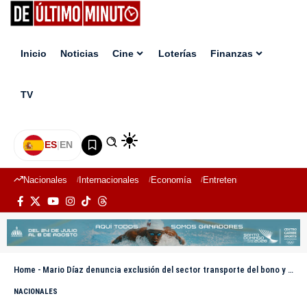
Inicio
Noticias
Cine
Loterías
Finanzas
TV
ES
|
EN
Nacionales
Internacionales
Economía
Entretenimiento
Deport
Home
-
Mario Díaz denuncia exclusión del sector transporte del bono y la brisita navideña
NACIONALES