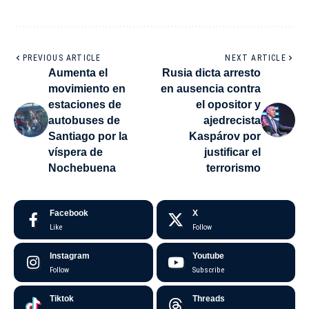
PREVIOUS ARTICLE
NEXT ARTICLE
Aumenta el
Rusia dicta arresto
movimiento en
en ausencia contra
estaciones de
el opositor y
autobuses de
ajedrecista
Santiago por la
Kaspárov por
víspera de
justificar el
Nochebuena
terrorismo
Facebook
X
Like
Follow
Instagram
Youtube
Follow
Subscribe
Tiktok
Threads