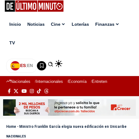
Inicio
Noticias
Cine
Loterías
Finanzas
TV
ES
|
EN
Nacionales
Internacionales
Economía
Entretenimiento
Deport
Home
-
Ministro Franklin García elogia nueva edificación en Unicaribe
NACIONALES