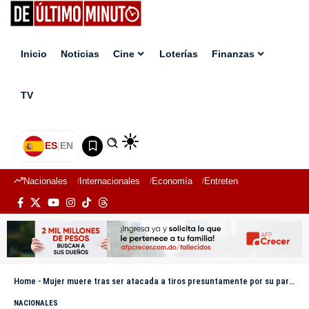
Inicio
Noticias
Cine
Loterías
Finanzas
TV
ES
|
EN
Nacionales
Internacionales
Economía
Entretenimiento
Deport
Home
-
Mujer muere tras ser atacada a tiros presuntamente por su pareja en Neyba
NACIONALES