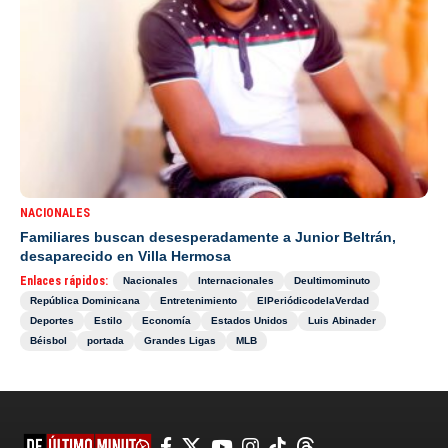
NACIONALES
Familiares buscan desesperadamente a Junior Beltrán,
desaparecido en Villa Hermosa
Enlaces rápidos:
Nacionales
Internacionales
Deultimominuto
República Dominicana
Entretenimiento
ElPeriódicodelaVerdad
Deportes
Estilo
Economía
Estados Unidos
Luis Abinader
Béisbol
portada
Grandes Ligas
MLB