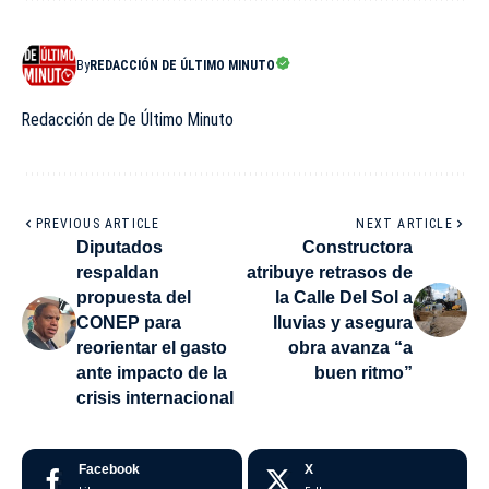
By
REDACCIÓN DE ÚLTIMO MINUTO
Redacción de De Último Minuto
PREVIOUS ARTICLE
NEXT ARTICLE
Diputados
Constructora
respaldan
atribuye retrasos de
propuesta del
la Calle Del Sol a
CONEP para
lluvias y asegura
reorientar el gasto
obra avanza “a
ante impacto de la
buen ritmo”
crisis internacional
Facebook
X