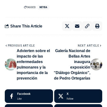
TAGGED:
NEYBA
Share This Article
PREVIOUS ARTICLE
NEXT ARTICLE
Advierten sobre el
Galería Nacional de
impacto de las
Bellas Artes
enfermedades
inaugura
pulmonares y la
exposición
importancia de la
“Diálogo Orgánico”,
prevención
de Pedro Ortegarías
Facebook
X
Like
Follow