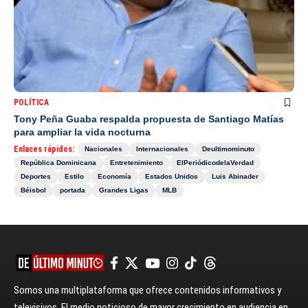
POLÍTICA
Tony Peña Guaba respalda propuesta de Santiago Matías
para ampliar la vida nocturna
Enlaces rápidos:
Nacionales
Internacionales
Deultimominuto
República Dominicana
Entretenimiento
ElPeriódicodelaVerdad
Deportes
Estilo
Economía
Estados Unidos
Luis Abinader
Béisbol
portada
Grandes Ligas
MLB
Somos una multiplataforma que ofrece contenidos informativos y
televisivos. El medio noticioso de mayor crecimiento en audiencia en