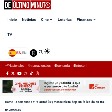
Inicio
Noticias
Cine
Loterías
Finanzas
TV
ES
|
EN
Nacionales
Internacionales
Economía
Entretenimiento
Deport
Home
-
Accidente entre autobús y motocicleta deja un fallecido en tramo Azua–Santo Domingo
NACIONALES