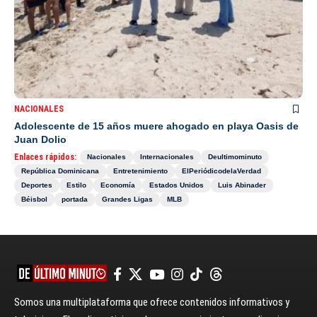
NACIONALES
Adolescente de 15 años muere ahogado en playa Oasis de
Juan Dolio
Enlaces rápidos:
Nacionales
Internacionales
Deultimominuto
República Dominicana
Entretenimiento
ElPeriódicodelaVerdad
Deportes
Estilo
Economía
Estados Unidos
Luis Abinader
Béisbol
portada
Grandes Ligas
MLB
Somos una multiplataforma que ofrece contenidos informativos y