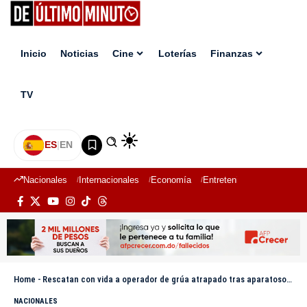
Inicio
Noticias
Cine
Loterías
Finanzas
TV
ES
|
EN
Nacionales
Internacionales
Economía
Entretenimiento
Deport
Home
-
Rescatan con vida a operador de grúa atrapado tras aparatoso accidente en Los Jardines Metropolitanos de Santiago
NACIONALES