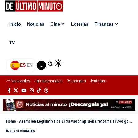
Inicio
Noticias
Cine
Loterías
Finanzas
TV
ES
|
EN
Nacionales
Internacionales
Economía
Entretenimiento
Deport
Home
-
Asamblea Legislativa de El Salvador aprueba reforma al Código Electoral y crea curul para la diáspora
INTERNACIONALES