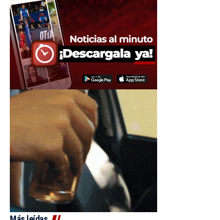
Más leídas