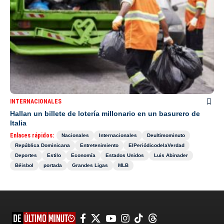
INTERNACIONALES
Hallan un billete de lotería millonario en un basurero de
Italia
Enlaces rápidos:
Nacionales
Internacionales
Deultimominuto
República Dominicana
Entretenimiento
ElPeriódicodelaVerdad
Deportes
Estilo
Economía
Estados Unidos
Luis Abinader
Béisbol
portada
Grandes Ligas
MLB