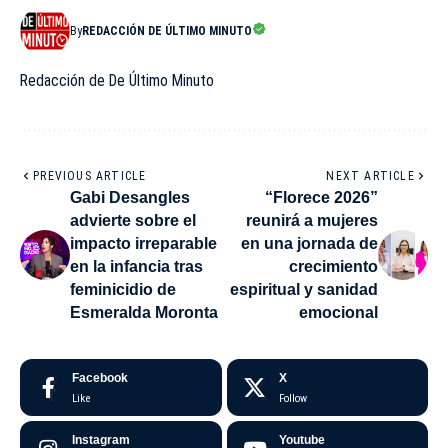
By
REDACCIÓN DE ÚLTIMO MINUTO
Redacción de De Último Minuto
PREVIOUS ARTICLE
NEXT ARTICLE
Gabi Desangles
“Florece 2026”
advierte sobre el
reunirá a mujeres
impacto irreparable
en una jornada de
en la infancia tras
crecimiento
feminicidio de
espiritual y sanidad
Esmeralda Moronta
emocional
Facebook
X
Like
Follow
Instagram
Youtube