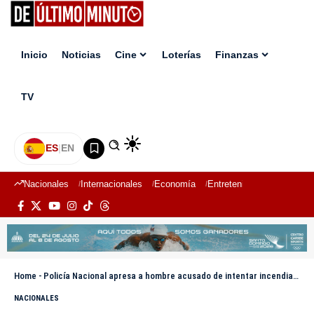
Inicio
Noticias
Cine
Loterías
Finanzas
TV
ES
|
EN
Nacionales
Internacionales
Economía
Entretenimiento
Deport
Home
-
Policía Nacional apresa a hombre acusado de intentar incendiar una vivienda en La Ortega, Moca
NACIONALES