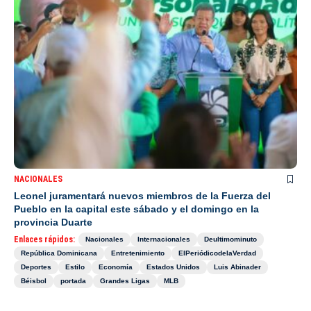
NACIONALES
Leonel juramentará nuevos miembros de la Fuerza del
Pueblo en la capital este sábado y el domingo en la
provincia Duarte
Enlaces rápidos:
Nacionales
Internacionales
Deultimominuto
República Dominicana
Entretenimiento
ElPeriódicodelaVerdad
Deportes
Estilo
Economía
Estados Unidos
Luis Abinader
Béisbol
portada
Grandes Ligas
MLB