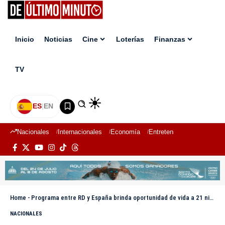
Inicio
Noticias
Cine
Loterías
Finanzas
TV
ES
|
EN
Nacionales
Internacionales
Economía
Entretenimiento
Deport
Home
-
Programa entre RD y España brinda oportunidad de vida a 21 niños con cardiopatías congénitas
NACIONALES