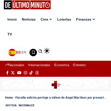
Inicio
Noticias
Cine
Loterías
Finanzas
TV
ES
|
EN
Nacionales
Internacionales
Economía
Entretenimiento
Deport
Home
-
Fiscalía solicita peritaje a videos de Ángel Martínez por presunta difamación digital
JUSTICIA
NACIONALES