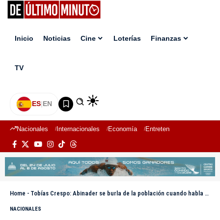
Inicio
Noticias
Cine
Loterías
Finanzas
TV
ES
|
EN
Nacionales
Internacionales
Economía
Entretenimiento
Deport
Home
-
Tobías Crespo: Abinader se burla de la población cuando habla de reforma fiscal
NACIONALES