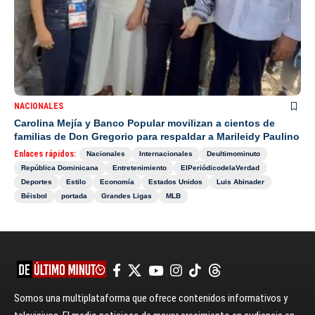
NACIONALES
Carolina Mejía y Banco Popular movilizan a cientos de
familias de Don Gregorio para respaldar a Marileidy Paulino
Enlaces rápidos:
Nacionales
Internacionales
Deultimominuto
República Dominicana
Entretenimiento
ElPeriódicodelaVerdad
Deportes
Estilo
Economía
Estados Unidos
Luis Abinader
Béisbol
portada
Grandes Ligas
MLB
Somos una multiplataforma que ofrece contenidos informativos y