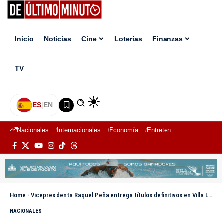
Inicio
Noticias
Cine
Loterías
Finanzas
TV
ES
|
EN
Nacionales
Internacionales
Economía
Entretenimiento
Deport
Home
-
Vicepresidenta Raquel Peña entrega títulos definitivos en Villa Liberación, Bonao
NACIONALES