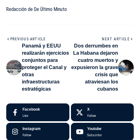
Redacción de De Último Minuto
PREVIOUS ARTICLE
NEXT ARTICLE
Panamá y EEUU
Dos derrumbes en
realizarán ejercicios
La Habana dejaron
conjuntos para
cuatro muertos y
proteger el Canal y
expusieron la grave
otras
crisis que
infraestructuras
atraviesan los
estratégicas
cubanos
Facebook
X
Like
Follow
Instagram
Youtube
Follow
Subscribe