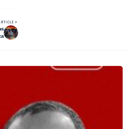
ARTICLE
as
ca