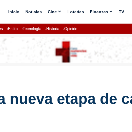
Inicio
Noticias
Cine
Loterías
Finanzas
TV
es
Estilo
Tecnología
Historia
Opinión
a nueva etapa de 