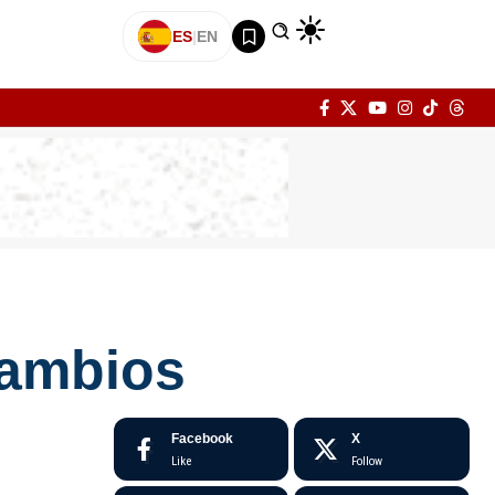
ES
|
EN
cambios
Facebook
X
Like
Follow