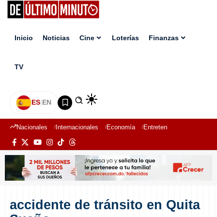
Inicio
Noticias
Cine
Loterías
Finanzas
TV
ES
|
EN
Nacionales
Internacionales
Economía
Entretenimiento
Deport
accidente de tránsito en Quita