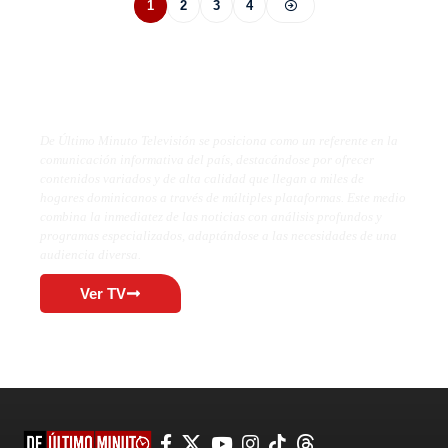
1
2
3
4
De Último Minuto TV
De Último Minuto Televisión se posiciona como un referente en la
comunicación informativa del país, destacándose por ofrecer
contenidos variados y de alta calidad que llegan a miles de
hogares dominicanos a través de múltiples plataformas. Este medio
combina la inmediatez de las noticias con análisis profundos y
programas especializados, adaptándose a las necesidades de una
audiencia diversa.
Ver TV