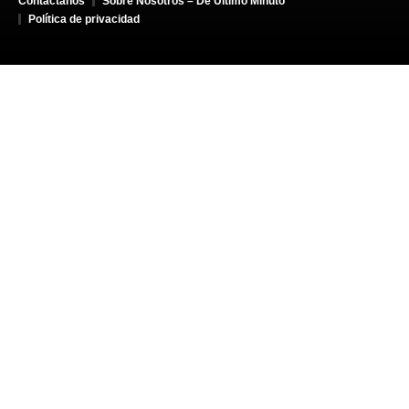
Contáctanos
Sobre Nosotros – De Último Minuto
Política de privacidad