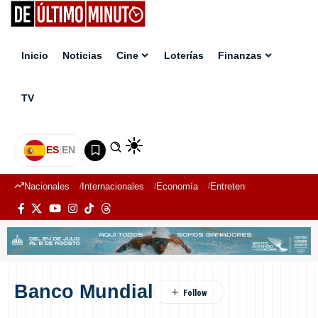
Inicio
Noticias
Cine
Loterías
Finanzas
TV
ES
|
EN
Nacionales
Internacionales
Economía
Entretenimiento
Deport
Banco Mundial