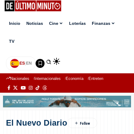
Inicio
Noticias
Cine
Loterías
Finanzas
TV
ES
|
EN
Nacionales
Internacionales
Economía
Entretenimiento
Deport
El Nuevo Diario