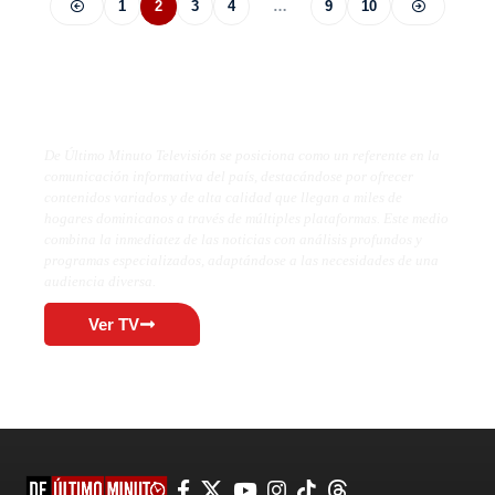
1
2
3
4
…
9
10
De Último Minuto TV
De Último Minuto Televisión se posiciona como un referente en la
comunicación informativa del país, destacándose por ofrecer
contenidos variados y de alta calidad que llegan a miles de
hogares dominicanos a través de múltiples plataformas. Este medio
combina la inmediatez de las noticias con análisis profundos y
programas especializados, adaptándose a las necesidades de una
audiencia diversa.
Ver TV