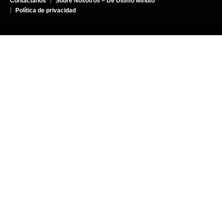
Contáctanos
Sobre Nosotros – De Último Minuto
Política de privacidad