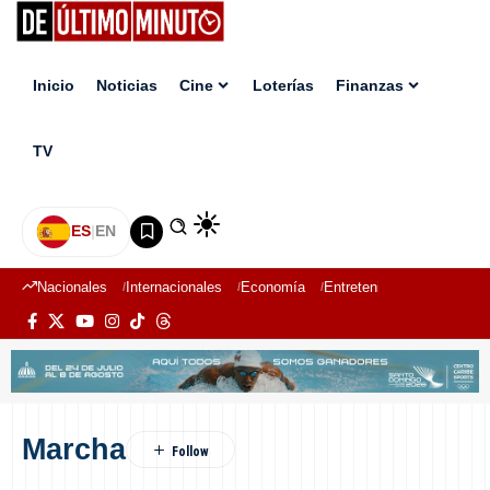
Inicio
Noticias
Cine
Loterías
Finanzas
TV
ES
|
EN
Nacionales
Internacionales
Economía
Entretenimiento
Deport
Marcha