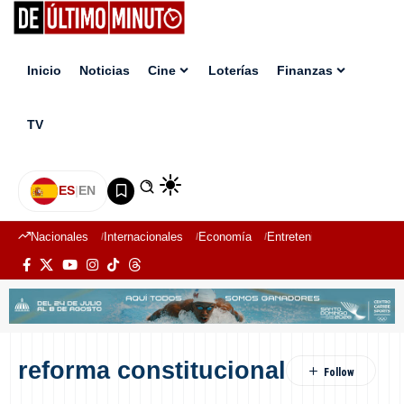
Inicio
Noticias
Cine
Loterías
Finanzas
TV
ES
|
EN
Nacionales
Internacionales
Economía
Entretenimiento
Deport
reforma constitucional