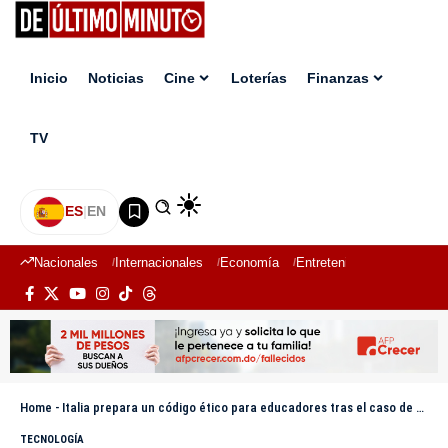
Inicio
Noticias
Cine
Loterías
Finanzas
TV
ES
|
EN
Nacionales
Internacionales
Economía
Entretenimiento
Deport
Home
-
Italia prepara un código ético para educadores tras el caso de una maestra en Only Fans
TECNOLOGÍA