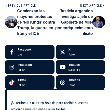
PREVIOUS ARTICLE
NEXT ARTICLE
Comienzan las
Justicia argentina
mayores protestas
investiga a jefe de
de ‘No Kings’ contra
Gabinete de Milei
Trump, la guerra en
por enriquecimiento
Irán y el ICE
ilícito
Facebook
X
Like
Follow
Instagram
Youtube
Follow
Subscribe
Tiktok
Threads
Follow
Follow
¡Suscríbete a nuestro boletín para recibir nuestros
artículos más recientes al instante!