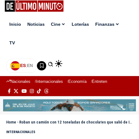
Inicio
Noticias
Cine
Loterías
Finanzas
TV
ES
|
EN
Nacionales
Internacionales
Economía
Entretenimiento
Deport
Home
-
Roban un camión con 12 toneladas de chocolates que salió de Italia hacia Polonia
INTERNACIONALES