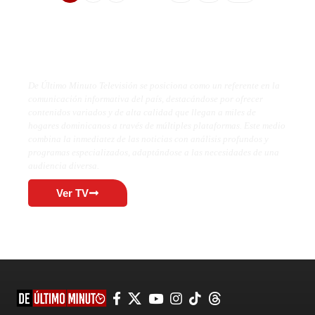
De Último Minuto TV
De Último Minuto Televisión se posiciona como un referente en la
comunicación informativa del país, destacándose por ofrecer
contenidos variados y de alta calidad que llegan a miles de
hogares dominicanos a través de múltiples plataformas. Este medio
combina la inmediatez de las noticias con análisis profundos y
programas especializados, adaptándose a las necesidades de una
audiencia diversa.
Ver TV