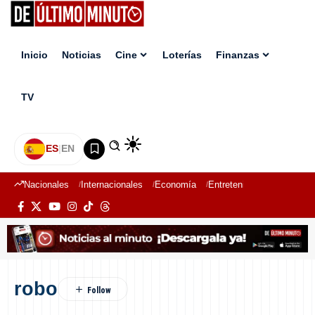
Inicio
Noticias
Cine
Loterías
Finanzas
TV
ES
|
EN
Nacionales
Internacionales
Economía
Entretenimiento
Deport
robo