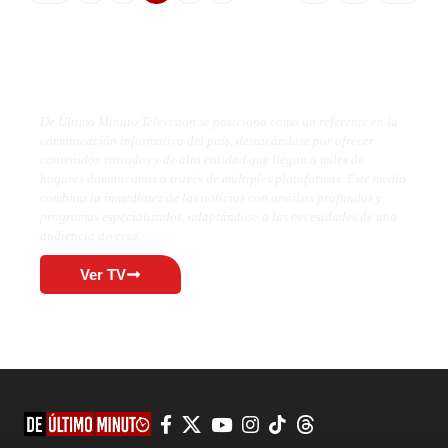
De Último Minuto TV
De Último Minuto Televisión se posiciona como un referente en la
comunicación informativa del país, destacándose por ofrecer
contenidos variados y de alta calidad que llegan a miles de
hogares dominicanos a través de múltiples plataformas. Este medio
combina la inmediatez de las noticias con análisis profundos y
programas especializados, adaptándose a las necesidades de una
audiencia diversa.
Ver TV