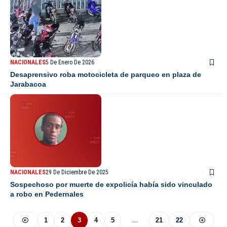
NACIONALES
5 De Enero De 2026
Desaprensivo roba motocicleta de parqueo en plaza de
Jarabacoa
NACIONALES
29 De Diciembre De 2025
Sospechoso por muerte de expolicía había sido vinculado
a robo en Pedernales
1
2
3
4
5
…
21
22