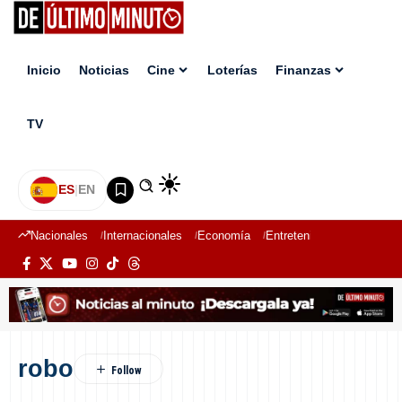
Inicio
Noticias
Cine
Loterías
Finanzas
TV
ES
|
EN
Nacionales
Internacionales
Economía
Entretenimiento
Deport
robo