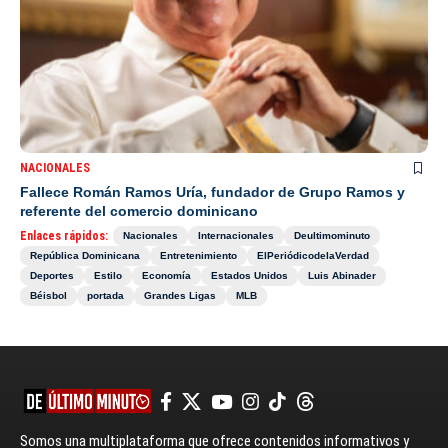
NACIONALES
Fallece Román Ramos Uría, fundador de Grupo Ramos y
referente del comercio dominicano
Enlaces rápidos:
Nacionales
Internacionales
Deultimominuto
República Dominicana
Entretenimiento
ElPeriódicodelaVerdad
Deportes
Estilo
Economía
Estados Unidos
Luis Abinader
Béisbol
portada
Grandes Ligas
MLB
Somos una multiplataforma que ofrece contenidos informativos y