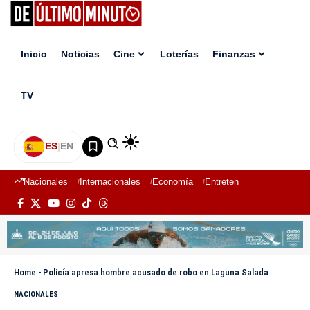
Inicio
Noticias
Cine
Loterías
Finanzas
TV
ES
|
EN
Nacionales
Internacionales
Economía
Entretenimiento
Deport
Home
-
Policía apresa hombre acusado de robo en Laguna Salada
NACIONALES