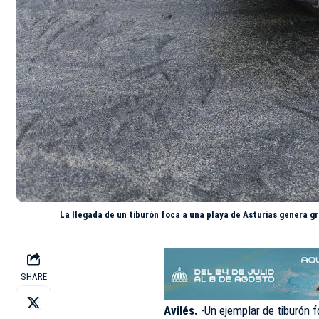
La llegada de un tiburón foca a una playa de Asturias genera g
SHARE
Avilés.
-Un ejemplar de tiburón 