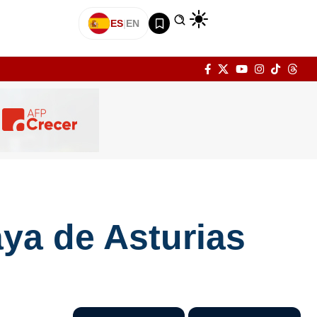
ES
|
EN
aya de Asturias