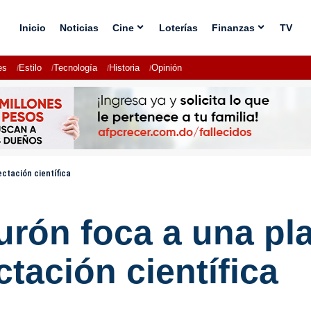
Inicio
Noticias
Cine
Loterías
Finanzas
TV
es
Estilo
Tecnología
Historia
Opinión
ctación científica
urón foca a una pl
tación científica