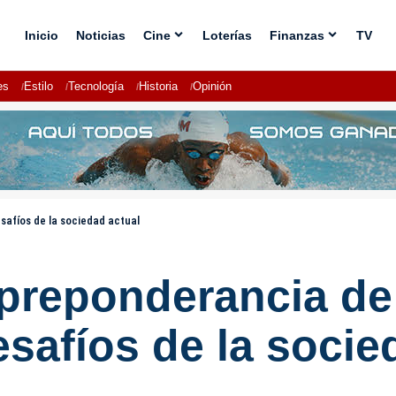
Inicio
Noticias
Cine
Loterías
Finanzas
TV
es
Estilo
Tecnología
Historia
Opinión
safíos de la sociedad actual
reponderancia de 
esafíos de la socie