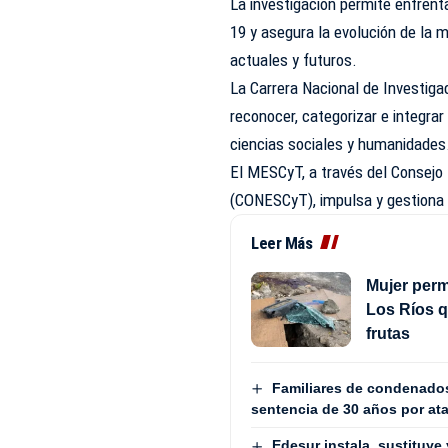
La investigación permite enfren
19 y asegura la evolución de la 
actuales y futuros.
La Carrera Nacional de Investiga
reconocer, categorizar e integrar
ciencias sociales y humanidades
El MESCyT, a través del Consejo 
(CONESCyT), impulsa y gestiona 
Leer Más
Mujer perm
Los Ríos q
frutas
Familiares de condenados
sentencia de 30 años por ata
Edesur instala, sustituye