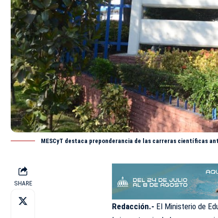
MESCyT destaca preponderancia de las carreras científicas ant
SHARE
Redacción.-
El Ministerio de Ed