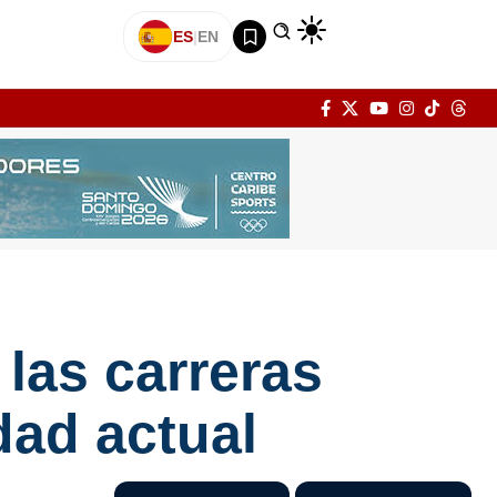
ES
|
EN
las carreras
dad actual