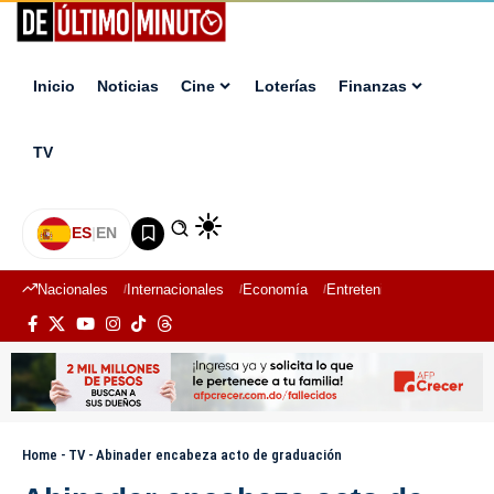
Inicio
Noticias
Cine
Loterías
Finanzas
TV
ES
|
EN
Nacionales
Internacionales
Economía
Entretenimiento
Deport
Home
-
TV
-
Abinader encabeza acto de graduación