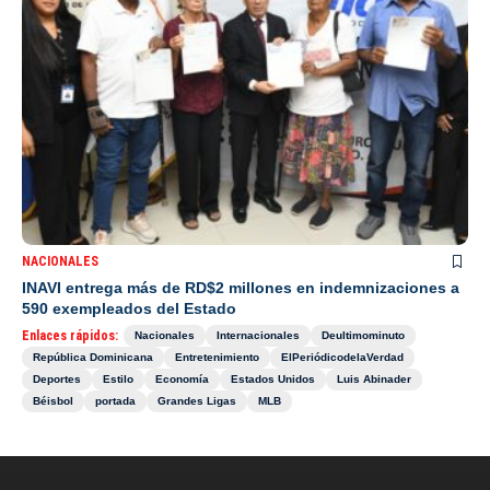
NACIONALES
INAVI entrega más de RD$2 millones en indemnizaciones a
590 exempleados del Estado
Enlaces rápidos:
Nacionales
Internacionales
Deultimominuto
República Dominicana
Entretenimiento
ElPeriódicodelaVerdad
Deportes
Estilo
Economía
Estados Unidos
Luis Abinader
Béisbol
portada
Grandes Ligas
MLB