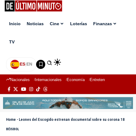
Inicio
Noticias
Cine
Loterías
Finanzas
TV
ES
|
EN
Nacionales
Internacionales
Economía
Entretenimiento
Deport
Home
-
Leones del Escogido estrenan documental sobre su corona 18
BÉISBOL