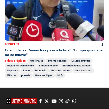
DEPORTES
Coach de las Reinas tras pase a la final: “Equipo que gana
no se mueve”
Enlaces rápidos:
Nacionales
Internacionales
Deultimominuto
República Dominicana
Entretenimiento
ElPeriódicodelaVerdad
Deportes
Estilo
Economía
Estados Unidos
Luis Abinader
Béisbol
portada
Grandes Ligas
MLB