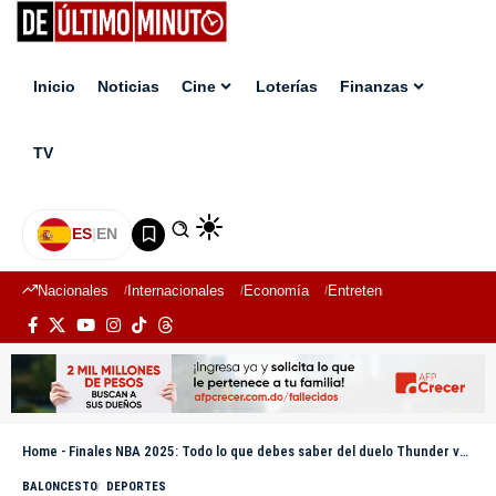
Inicio
Noticias
Cine
Loterías
Finanzas
TV
ES
|
EN
Nacionales
Internacionales
Economía
Entretenimiento
Deport
Home
-
Finales NBA 2025: Todo lo que debes saber del duelo Thunder vs Pacers
BALONCESTO
DEPORTES