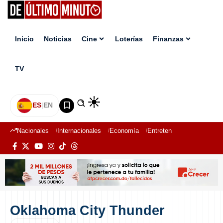
Inicio
Noticias
Cine
Loterías
Finanzas
TV
ES
|
EN
Nacionales
Internacionales
Economía
Entretenimiento
Deport
Oklahoma City Thunder