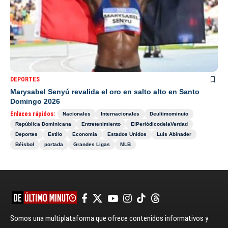
DEPORTES
Marysabel Senyú revalida el oro en salto alto en Santo
Domingo 2026
Enlaces rápidos:
Nacionales
Internacionales
Deultimominuto
República Dominicana
Entretenimiento
ElPeriódicodelaVerdad
Deportes
Estilo
Economía
Estados Unidos
Luis Abinader
Béisbol
portada
Grandes Ligas
MLB
Somos una multiplataforma que ofrece contenidos informativos y