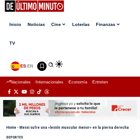
Inicio
Noticias
Cine
Loterías
Finanzas
TV
ES
|
EN
Nacionales
Internacionales
Economía
Entretenimiento
Deport
Home
-
Messi sufre una «lesión muscular menor» en la pierna derecha
DEPORTES