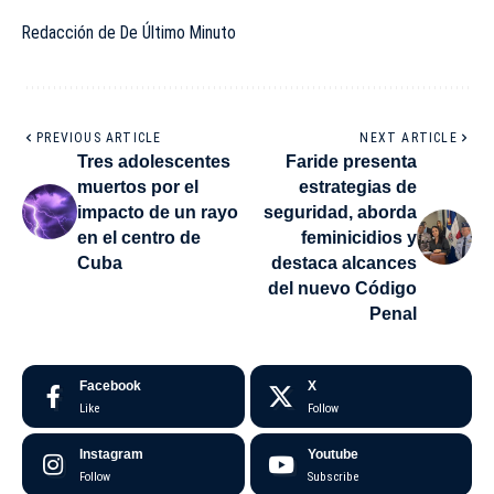
Redacción de De Último Minuto
PREVIOUS ARTICLE
NEXT ARTICLE
Tres adolescentes
Faride presenta
muertos por el
estrategias de
impacto de un rayo
seguridad, aborda
en el centro de
feminicidios y
Cuba
destaca alcances
del nuevo Código
Penal
Facebook
X
Like
Follow
Instagram
Youtube
Follow
Subscribe