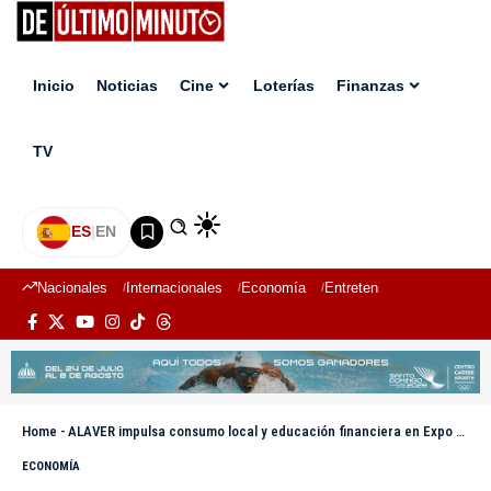
Inicio
Noticias
Cine
Loterías
Finanzas
TV
ES
|
EN
Nacionales
Internacionales
Economía
Entretenimiento
Deport
Home
-
ALAVER impulsa consumo local y educación financiera en Expo Vega Real 2025
ECONOMÍA