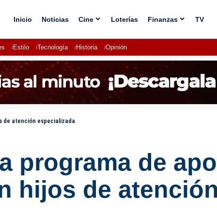
Inicio
Noticias
Cine
Loterías
Finanzas
TV
es
Estilo
Tecnología
Historia
Opinión
s de atención especializada
za programa de apo
 hijos de atención