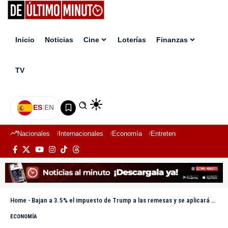
Inicio
Noticias
Cine
Loterías
Finanzas
TV
ES
|
EN
Nacionales
Internacionales
Economía
Entretenimiento
Deport
Home
-
Bajan a 3.5% el impuesto de Trump a las remesas y se aplicará a migrantes sin papeles
ECONOMÍA