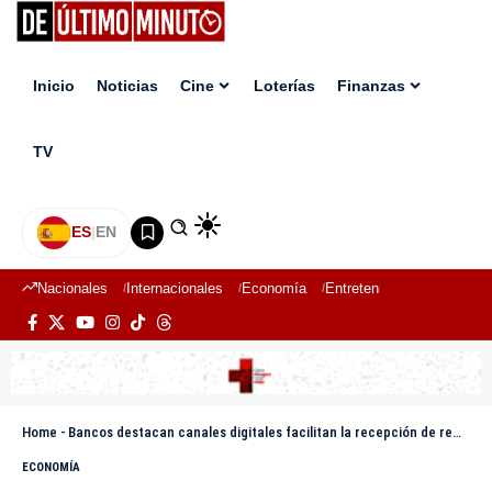
Inicio
Noticias
Cine
Loterías
Finanzas
TV
ES
|
EN
Nacionales
Internacionales
Economía
Entretenimiento
Deport
Home
-
Bancos destacan canales digitales facilitan la recepción de remesas
ECONOMÍA