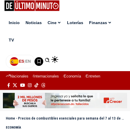
Inicio
Noticias
Cine
Loterías
Finanzas
TV
ES
|
EN
Nacionales
Internacionales
Economía
Entretenimiento
Deport
Home
-
Precios de combustibles esenciales para semana del 7 al 13 de junio se mantienen sin variación
ECONOMÍA