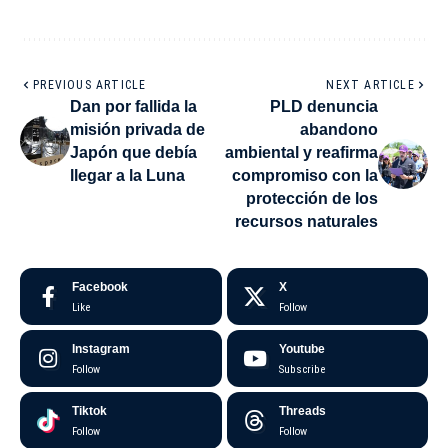
PREVIOUS ARTICLE
NEXT ARTICLE
Dan por fallida la
PLD denuncia
misión privada de
abandono
Japón que debía
ambiental y reafirma
llegar a la Luna
compromiso con la
protección de los
recursos naturales
Facebook
X
Like
Follow
Instagram
Youtube
Follow
Subscribe
Tiktok
Threads
Follow
Follow